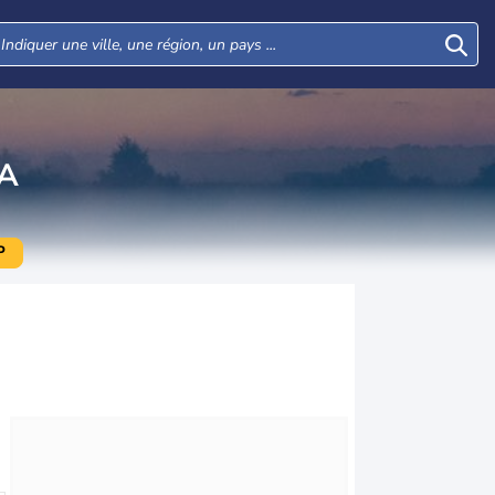
NA
P
Mar
Mer
Jeu
Ven