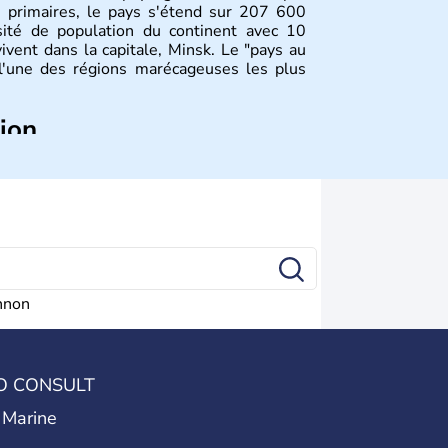
s primaires, le pays s'étend sur 207 600
sité de population du continent avec 10
vivent dans la capitale, Minsk. Le "pays au
 l'une des régions marécageuses les plus
tion
pond à la naissance des peuples de langue
eloppement de principautés locales comme
t Kiev en Ukraine. Ancienne province de
t indépendante depuis 1990.
nnon
O CONSULT
 Marine