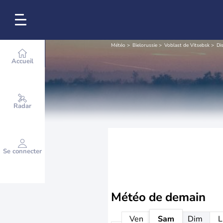
Météo
Bielorussie
Voblast de Vitsebsk
Di
Accueil
Radar
Se connecter
Météo de
demain
Ven
Sam
Dim
L