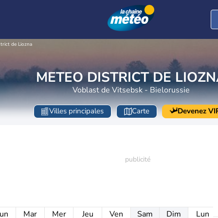
strict de Liozna
METEO DISTRICT DE LIOZ
Voblast de Vitsebsk - Bielorussie
Villes principales
Carte
Devenez VI
un
Mar
Mer
Jeu
Ven
Sam
Dim
Lun