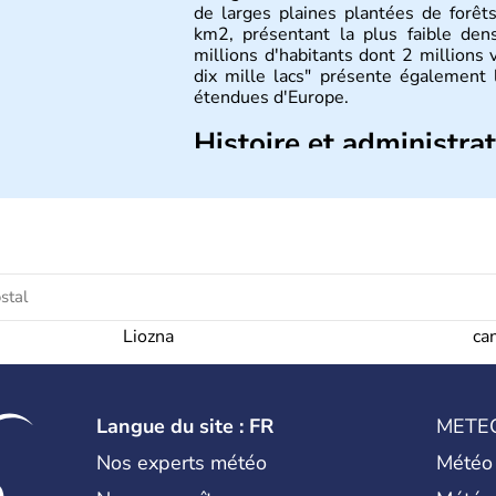
de larges plaines plantées de forêt
km2, présentant la plus faible den
millions d'habitants dont 2 millions 
dix mille lacs" présente également
étendues d'Europe.
Histoire et administra
L'histoire de la Biélorussie corres
slave au VIIIe siècle, puis au dév
Pinsk ou Slutsk qui concurrençaien
l'Union Soviétique, la Bielorussie es
Liozna
ca
Langue du site : FR
METE
Nos experts météo
Météo