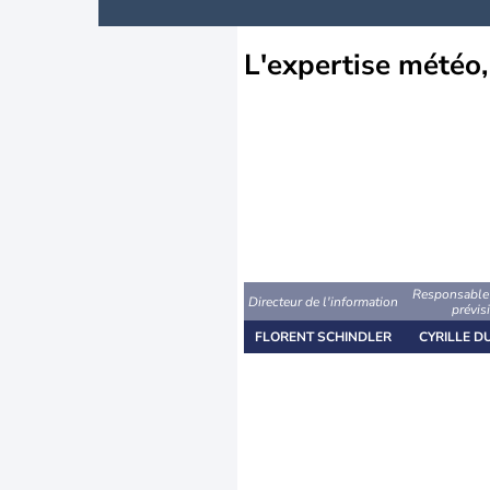
L'expertise météo
Responsable 
Directeur de l'information
prévis
FLORENT SCHINDLER
CYRILLE D
Top 10 villes
Prévisions Météo les plus 