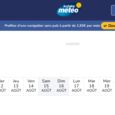
Dev
Profitez d’une navigation sans pub à partir de 1,50€ par mois
er
Jeu
Ven
Sam
Dim
Lun
Mar
Mer
12
13
14
15
16
17
18
19
OÛT
AOÛT
AOÛT
AOÛT
AOÛT
AOÛT
AOÛT
AOÛT