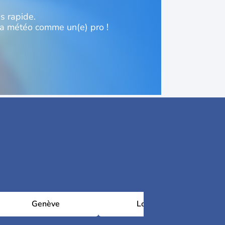
s rapide.
la météo comme un(e) pro !
Genève
Londres