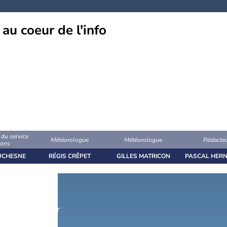
, au coeur de l'info
du service
Météorologue
Météorologue
Rédacte
ions
UCHESNE
RÉGIS CRÊPET
GILLES MATRICON
PASCAL HER
consultées hier