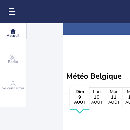
Accueil
Radar
Météo Belgique
Se connecter
Dim
Lun
Mar
M
9
10
11
AOÛT
AOÛT
AOÛT
A