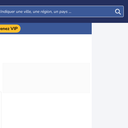
enez VIP
Jeu
Ven
Sam
Dim
20
21
22
23
AOÛT
AOÛT
AOÛT
AOÛT