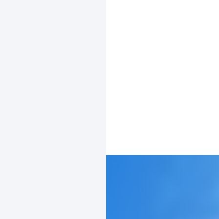
1
BRU
2
LIÈ
3
TOU