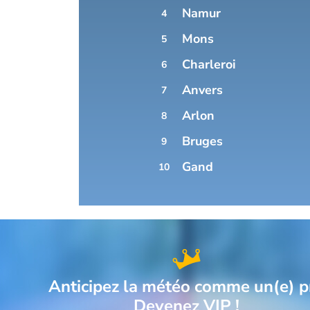
Namur
4
XELLES
Mons
5
Charleroi
6
Anvers
GE
7
Arlon
8
Bruges
9
RNAI
Gand
10
Anticipez la météo comme un(e) p
Devenez VIP !