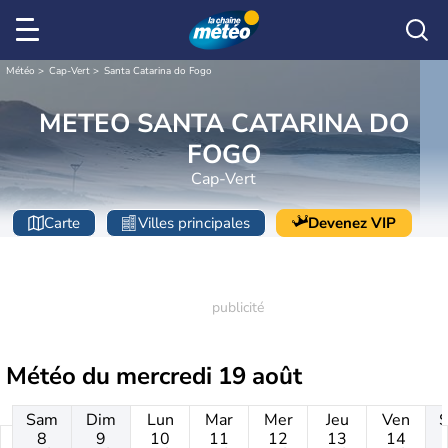
Météo
Cap-Vert
Santa Catarina do Fogo
METEO SANTA CATARINA DO
FOGO
Cap-Vert
Carte
Villes principales
Devenez VIP
Météo du
mercredi 19 août
Sam
Dim
Lun
Mar
Mer
Jeu
Ven
8
9
10
11
12
13
14