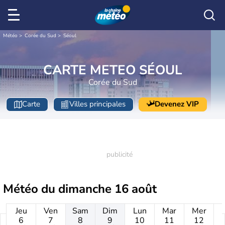
Météo
Corée du Sud
Séoul
CARTE METEO SÉOUL
Corée du Sud
Carte
Villes principales
Devenez VIP
Météo du
dimanche 16 août
Jeu
Ven
Sam
Dim
Lun
Mar
Mer
6
7
8
9
10
11
12