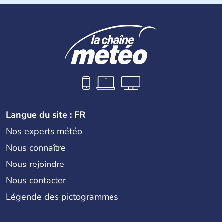
de vingt provinces. Outre sa capitale
Séoul
, Ulsan et
Pusan sont deux autres villes majeures du pays. Le
christianisme et le bouddhisme en sont les deux
principales religions. Ce pays partage sa culture avec la
Corée du Nord
. Les Jeux Olympiques s’y sont déroulés en
1988, de même que la Coupe du Monde de football en
2002, en collaboration avec le Japon.
Langue du site : FR
Nos experts météo
Nous connaître
Nous rejoindre
Nous contacter
Légende des pictogrammes