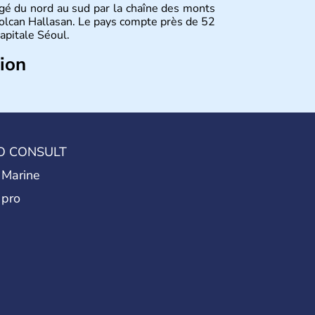
gé du nord au sud par la chaîne des monts
olcan Hallasan. Le pays compte près de 52
capitale Séoul.
tion
sie de l’Es
t composé de vingt provinces.
usan sont deux autres villes majeures du
me en sont les deux principales religions.
rée du Nord
. Les Jeux Olympiques s’y sont
Coupe du Monde de football en 2002, en
O CONSULT
 Marine
 pro