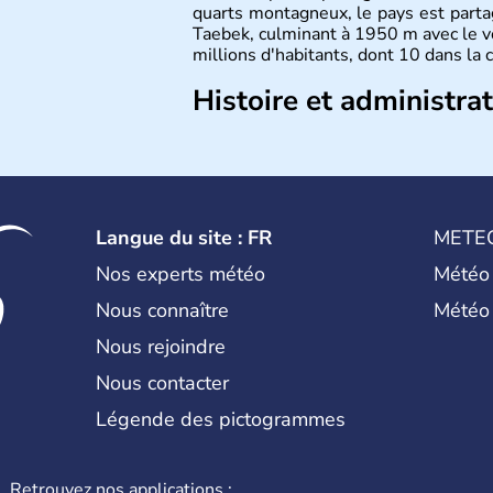
quarts montagneux, le pays est parta
Taebek, culminant à 1950 m avec le v
millions d'habitants, dont 10 dans la 
Histoire et administra
La
Corée du Sud
est un pays de l’
A
Outre sa capitale
Séoul
, Ulsan et P
pays. Le christianisme et le bouddhis
Ce pays partage sa culture avec la
Co
déroulés en 1988, de même que la 
Langue du site : FR
METE
collaboration avec le Japon.
Nos experts météo
Météo
Nous connaître
Météo
Nous rejoindre
Nous contacter
Légende des pictogrammes
Retrouvez nos applications :