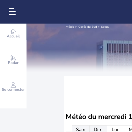
Météo
Corée du Sud
Séoul
Accueil
Radar
Se connecter
Météo du
mercredi 
Sam
Dim
Lun
M