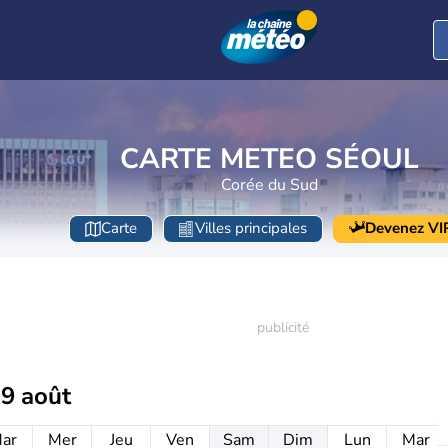
CARTE METEO SÉOUL
Corée du Sud
Carte
Villes principales
Devenez VI
19 août
ar
Mer
Jeu
Ven
Sam
Dim
Lun
Mar