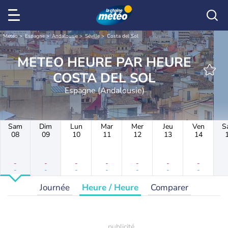
Météo
Espagne
Andalousie
Séville
Costa del Sol
METEO HEURE PAR HEURE
COSTA DEL SOL
Espagne (Andalousie)
Sam
Dim
Lun
Mar
Mer
Jeu
Ven
S
08
09
10
11
12
13
14
-
-
-
-
-
-
-
-
-
-
-
-
-
-
Journée
Heure / Heure
Comparer