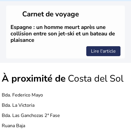
Le territoire espagnol a tout d'abord été occupé par les
Ibères et diverses populations celtes. Les Romains
Carnet de voyage
envahissent la péninsule au IIe siècle avant J.C et
apportent leur langue ainsi que leur religion. L'Espagne
s'impose comme la première puissance de l'Europe au
Espagne : un homme meurt après une
XIème siècle et le reste pendant plus de 100 ans. Madrid
collision entre son jet-ski et un bateau de
rejoint le pays à partir de 1801 après avoir appartenu au
plaisance
Portugal. Cette monarchie constitutionnelle intègre
l'Union Européenne en 1986.
Lire l'article
À proximité de
Costa del Sol
Bda. Federico Mayo
Bda. La Victoria
Bda. Las Ganchozas 2ª Fase
Ruana Baja