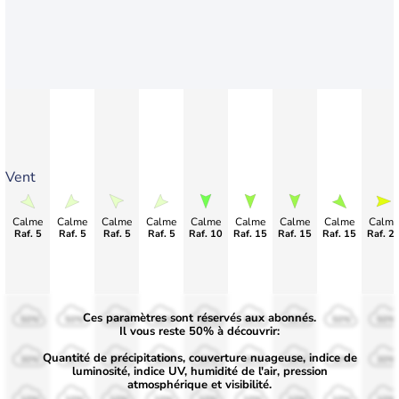
Vent
Calme
Calme
Calme
Calme
Calme
Calme
Calme
Calme
Calme
Raf. 5
Raf. 5
Raf. 5
Raf. 5
Raf. 10
Raf. 15
Raf. 15
Raf. 15
Raf. 2
Ces paramètres sont réservés aux abonnés.
50%
50%
50%
50%
50%
50%
50%
50%
50%
Il vous reste 50% à découvrir:
Quantité de précipitations, couverture nuageuse, indice de
30%
30%
30%
30%
30%
30%
30%
30%
30%
luminosité, indice UV, humidité de l'air, pression
atmosphérique et visibilité.