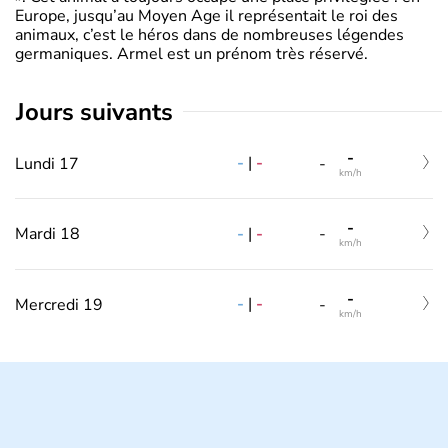
Europe, jusqu’au Moyen Age il représentait le roi des
animaux, c’est le héros dans de nombreuses légendes
germaniques. Armel est un prénom très réservé.
jours suivants
-
-
|
-
Lundi 17
-
km/h
-
-
|
-
Mardi 18
-
km/h
-
-
|
-
Mercredi 19
-
km/h