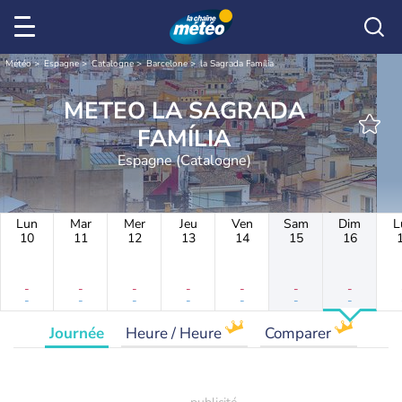
Météo
Espagne
Catalogne
Barcelone
la Sagrada Família
METEO LA SAGRADA
FAMÍLIA
Espagne (Catalogne)
Lun
Mar
Mer
Jeu
Ven
Sam
Dim
L
10
11
12
13
14
15
16
-
-
-
-
-
-
-
-
-
-
-
-
-
-
Journée
Heure / Heure
Comparer