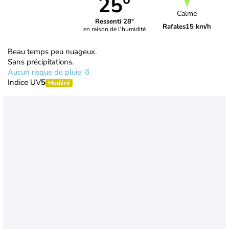
25°
Calme
Ressenti 28°
Rafales
15 km/h
en raison de l'humidité
Beau temps peu nuageux.
Sans précipitations.
Aucun risque de pluie
Indice UV
5
Modéré