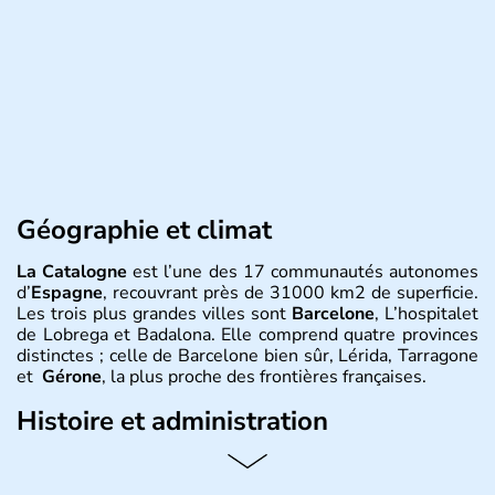
Géographie et climat
La Catalogne
est l’une des 17 communautés autonomes
d’
Espagne
, recouvrant près de 31000 km2 de superficie.
Les trois plus grandes villes sont
Barcelone
, L’hospitalet
de Lobrega et Badalona. Elle comprend quatre provinces
distinctes ; celle de Barcelone bien sûr, Lérida, Tarragone
et
Gérone
, la plus proche des frontières françaises.
Histoire et administration
L’équipe du
FC Barcelone
est l’une des fiertés de la
Catalogne
, de même que le
Mont Canigou
qu'on trouve