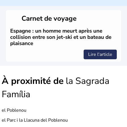
du côté français des Pyrénées. Le
catalan
est l’une des
trois langues officielles parlées dans la région. La
sardane
est la danse typique et motive de très nombreux
Carnet de voyage
catalans lors de fêtes souvent colorées.
Espagne : un homme meurt après une
collision entre son jet-ski et un bateau de
plaisance
Lire l'article
À proximité de
la Sagrada
Família
el Poblenou
el Parc i la Llacuna del Poblenou