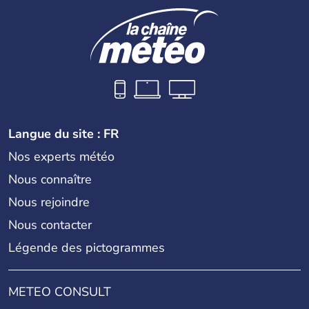
espagnols, l'île a ensuite été occupée par les français à
partir de 1648. En 1784, elle est cédée à la Suède, puis
rattachée à la Guadeloupe en 1878. Elle devient
officiellement une collectivité territoriale d'outre-mer
suite au référendum du 7 décembre 2003.
Langue du site : FR
Nos experts météo
Nous connaître
Nous rejoindre
Nous contacter
Légende des pictogrammes
METEO CONSULT