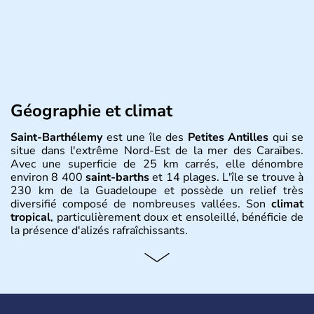
Géographie et climat
Saint-Barthélemy
est une île des
Petites Antilles
qui se
situe dans l'extrême Nord-Est de la mer des Caraïbes.
Avec une superficie de 25 km carrés, elle dénombre
environ 8 400
saint-barths
et 14 plages. L'île se trouve à
230 km de la Guadeloupe et possède un relief très
diversifié composé de nombreuses vallées. Son
climat
tropical
, particulièrement doux et ensoleillé, bénéficie de
la présence d'alizés rafraîchissants.
Histoire et administration
C'est Christophe Colomb qui a découvert l'île de
Saint-
Barthélemy
en 1493 et qui l'a nommée ainsi en l'honneur
de son frère Bartolomé. Tout d'abord contrôlée par les