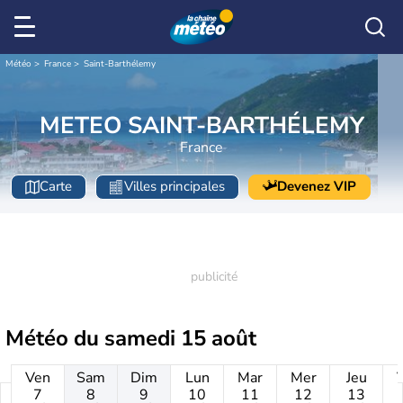
Météo
France
Saint-Barthélemy
METEO SAINT-BARTHÉLEMY
France
Carte
Villes principales
Devenez VIP
Météo du
samedi 15 août
Ven
Sam
Dim
Lun
Mar
Mer
Jeu
7
8
9
10
11
12
13