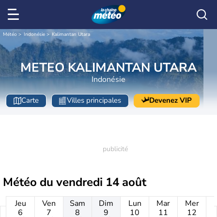
Météo
Indonésie
Kalimantan Utara
METEO KALIMANTAN UTARA
Indonésie
Carte
Villes principales
Devenez VIP
Météo du
vendredi 14 août
Jeu
Ven
Sam
Dim
Lun
Mar
Mer
6
7
8
9
10
11
12