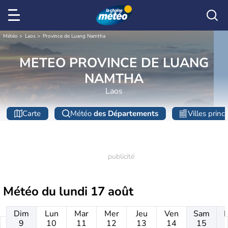
Météo
Laos
Province de Luang Namtha
METEO PROVINCE DE LUANG
NAMTHA
Laos
Carte
Météo
des Départements
Villes princ
Météo du
lundi 17 août
Dim
Lun
Mar
Mer
Jeu
Ven
Sam
9
10
11
12
13
14
15