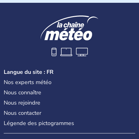
des pays les plus importants d'Asiedu Sud-Est. Deux
parties bien distinctes (Occidentale et Orientale)
constituent son territoire. C'est l'un des « tigres » de la
région, passant en quelques années de « pays en voie de
développement » à « pays développé », riche de ses 27
millions d'habitants. La religion dominante est l'Islam.
Langue du site : FR
Nos experts météo
Nous connaître
Nous rejoindre
Nous contacter
Légende des pictogrammes