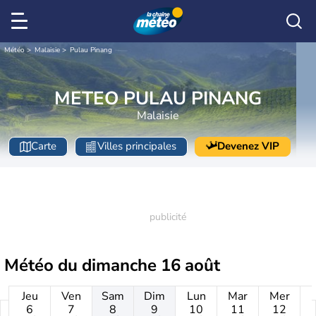
Météo
Malaisie
Pulau Pinang
METEO PULAU PINANG
Malaisie
Carte
Villes principales
Devenez VIP
Météo du
dimanche 16 août
Jeu
Ven
Sam
Dim
Lun
Mar
Mer
6
7
8
9
10
11
12