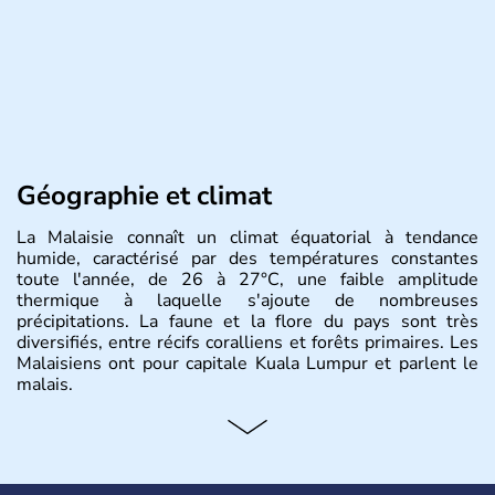
Géographie et climat
La Malaisie connaît un climat équatorial à tendance
humide, caractérisé par des températures constantes
toute l'année, de 26 à 27°C, une faible amplitude
thermique à laquelle s'ajoute de nombreuses
précipitations. La faune et la flore du pays sont très
diversifiés, entre récifs coralliens et forêts primaires. Les
Malaisiens ont pour capitale Kuala Lumpur et parlent le
malais.
Histoire et administration
Situé à 200 km au Nord de l'Equateur, la Malaisie est l'un
des pays les plus importants d'Asiedu Sud-Est. Deux