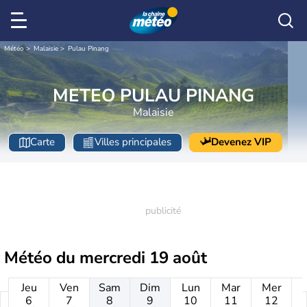
Météo
Malaisie
Pulau Pinang
METEO PULAU PINANG
Malaisie
Carte
Villes principales
Devenez VIP
Météo du
mercredi 19 août
Jeu
Ven
Sam
Dim
Lun
Mar
Mer
6
7
8
9
10
11
12