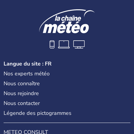
parties bien distinctes (Occidentale et Orientale)
constituent son territoire. C'est l'un des « tigres » de la
région, passant en quelques années de « pays en voie de
développement » à « pays développé », riche de ses 27
millions d'habitants. La religion dominante est l'Islam.
Langue du site : FR
Nos experts météo
Nous connaître
Nous rejoindre
Nous contacter
Légende des pictogrammes
METEO CONSULT