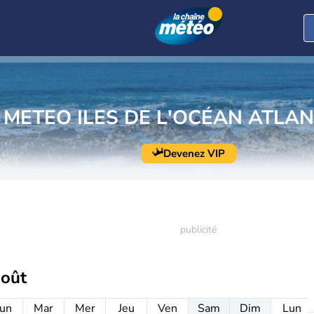
METEO ILES DE L'OCÉAN ATLA
Devenez VIP
août
un
Mar
Mer
Jeu
Ven
Sam
Dim
Lun