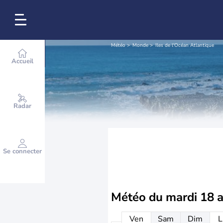
Météo
Monde
Iles de l'Océan Atlantique
Accueil
Radar
Se connecter
Météo du
mardi 18 
Ven
Sam
Dim
L