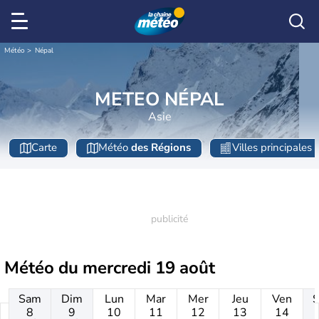
Météo
Népal
METEO NÉPAL
Asie
Carte
Météo
des Régions
Villes principales
Météo du
mercredi 19 août
Sam
Dim
Lun
Mar
Mer
Jeu
Ven
8
9
10
11
12
13
14