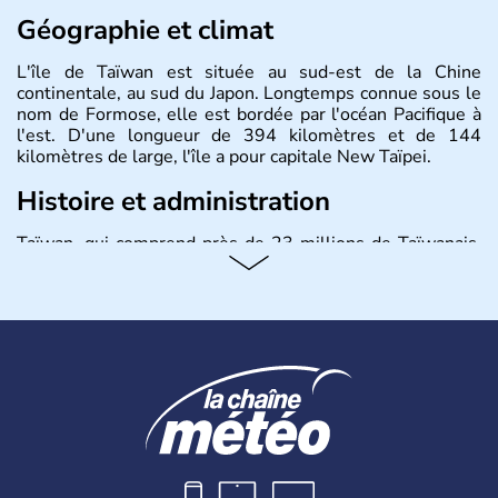
Géographie et climat
L'île de Taïwan est située au sud-est de la Chine
continentale, au sud du Japon. Longtemps connue sous le
nom de Formose, elle est bordée par l'océan Pacifique à
l'est. D'une longueur de 394 kilomètres et de 144
kilomètres de large, l'île a pour capitale New Taïpei.
Histoire et administration
Taïwan, qui comprend près de 23 millions de Taïwanais,
joue un rôle important dans l'économie mondiale en
fournissant une bonne partie des produits électroniques
de la planète, fabriqués dans leurs usines en Chine et
dans d'autres pays d'Asie du Sud-Est. La monnaie
nationale est le dollar taïwanais.