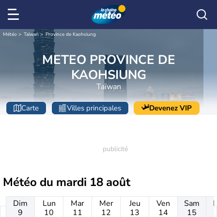
Météo
Taïwan
Province de Kaohsiung
METEO PROVINCE DE
KAOHSIUNG
Taïwan
Carte
Villes principales
Devenez VIP
Météo du
mardi 18 août
Dim
Lun
Mar
Mer
Jeu
Ven
Sam
9
10
11
12
13
14
15