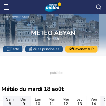
Météo
Yemen
Abyan
METEO ABYAN
Yemen
Carte
Villes principales
Devenez VIP
Météo du
mardi 18 août
Sam
Dim
Lun
Mar
Mer
Jeu
Ven
8
9
10
11
12
13
14