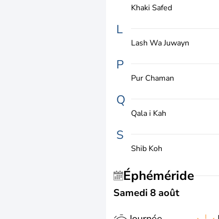
Khaki Safed
L
Lash Wa Juwayn
P
Pur Chaman
Q
Qala i Kah
S
Shib Koh
Éphéméride
Samedi 8 août
Journée