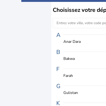
Choisissez
votre dé
A
Anar Dara
B
Bakwa
F
Farah
G
Gulistan
K