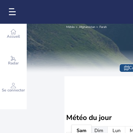
Météo
Afghanistan
Farah
Accueil
Radar
Ca
Se connecter
Météo
du jour
Sam
Dim
Lun
M