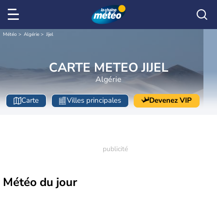
Météo
Algérie
Jijel
CARTE METEO JIJEL
Algérie
Carte
Villes principales
Devenez VIP
Météo
du jour