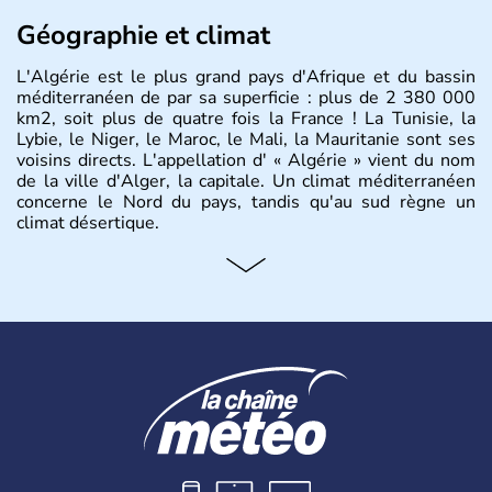
Géographie et climat
L'Algérie est le plus grand pays d'Afrique et du bassin
méditerranéen de par sa superficie : plus de 2 380 000
km2, soit plus de quatre fois la France ! La Tunisie, la
Lybie, le Niger, le Maroc, le Mali, la Mauritanie sont ses
voisins directs. L'appellation d' « Algérie » vient du nom
de la ville d'Alger, la capitale. Un climat méditerranéen
concerne le Nord du pays, tandis qu'au sud règne un
climat désertique.
Histoire et administration
Sétif, Sidi Bel Abbès, Oran, Constantine, Tizi Ouzou, Blida
sont quelques unes des villes principales du pays.
L’
Algérie
compte près de 35 millions d’
Algériens
, dont
près de la moitié ont moins de 19 ans. La musique
raî
est
l’une des fiertés du pays, originaire des régions les plus à
l’ouest. Le
couscous
est l’un des plats traditionnels les
plus appréciés.