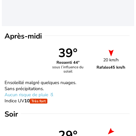
Après-midi
39°
20 km/h
Ressenti 44°
Rafales
45 km/h
sous l’influence du
soleil
Ensoleillé malgré quelques nuages.
Sans précipitations.
Aucun risque de pluie
Indice UV
10
Très fort
Soir
29°