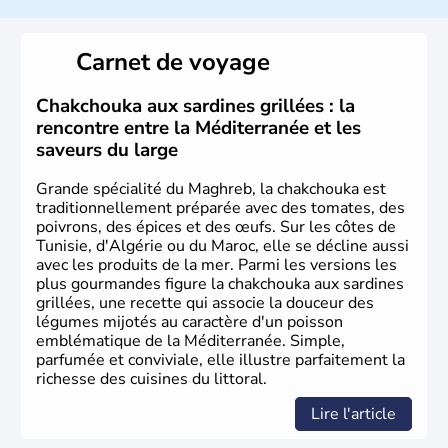
Sétif, Sidi Bel Abbès, Oran, Constantine, Tizi Ouzou, Blida
sont quelques unes des villes principales du pays.
L’
Algérie
compte près de 35 millions d’
Algériens
, dont
Carnet de voyage
près de la moitié ont moins de 19 ans. La musique
raî
est
l’une des fiertés du pays, originaire des régions les plus à
l’ouest. Le
couscous
est l’un des plats traditionnels les
Chakchouka aux sardines grillées : la
plus appréciés.
rencontre entre la Méditerranée et les
saveurs du large
Grande spécialité du Maghreb, la chakchouka est
traditionnellement préparée avec des tomates, des
poivrons, des épices et des œufs. Sur les côtes de
Tunisie, d'Algérie ou du Maroc, elle se décline aussi
avec les produits de la mer. Parmi les versions les
plus gourmandes figure la chakchouka aux sardines
grillées, une recette qui associe la douceur des
légumes mijotés au caractère d'un poisson
emblématique de la Méditerranée. Simple,
parfumée et conviviale, elle illustre parfaitement la
richesse des cuisines du littoral.
Lire l'article