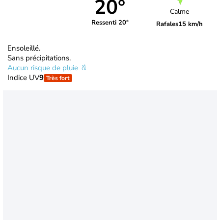
20°
Calme
Ressenti 20°
Rafales
15 km/h
Ensoleillé.
Sans précipitations.
Aucun risque de pluie
Indice UV
9
Très fort