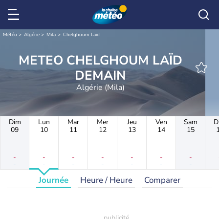
Météo
Algérie
Mila
Chelghoum Laïd
METEO CHELGHOUM LAÏD
DEMAIN
Algérie (Mila)
Dim
Lun
Mar
Mer
Jeu
Ven
Sam
D
09
10
11
12
13
14
15
-
-
-
-
-
-
-
-
-
-
-
-
-
-
Journée
Heure / Heure
Comparer