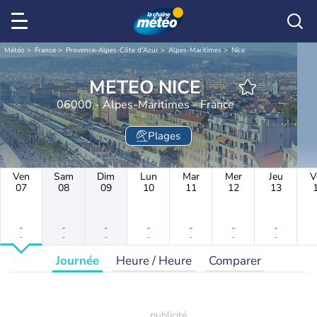
Météo
France
Provence-Alpes-Côte d'Azur
Alpes-Maritimes
Nice
METEO NICE
06000 - Alpes-Maritimes - France
Plages
Ven
Sam
Dim
Lun
Mar
Mer
Jeu
V
07
08
09
10
11
12
13
-
-
-
-
-
-
-
-
-
-
-
-
-
-
Journée
Heure / Heure
Comparer