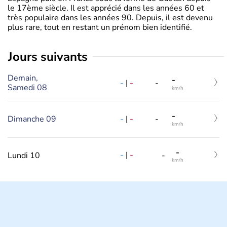
le 17ème siècle. Il est apprécié dans les années 60 et
très populaire dans les années 90. Depuis, il est devenu
plus rare, tout en restant un prénom bien identifié.
jours suivants
Demain,
-
-
|
-
-
Samedi 08
km/h
-
Dimanche 09
-
|
-
-
km/h
-
-
|
-
Lundi 10
-
km/h