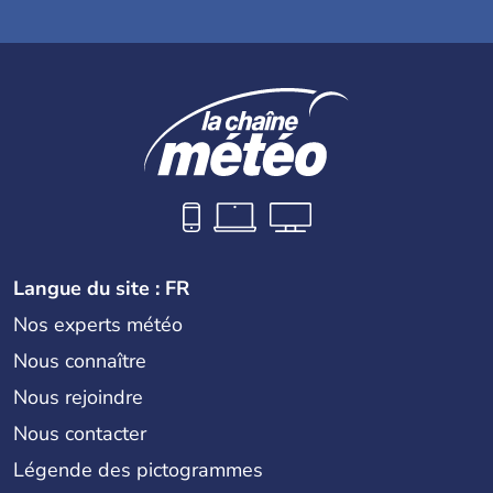
Plage de Magnan
Plage de Ste Hélène
Plage de l'Opéra
Langue du site : FR
Nos experts météo
Plage des Ponchettes
Nous connaître
Nous rejoindre
Nous contacter
Plage du Centenaire
Légende des pictogrammes