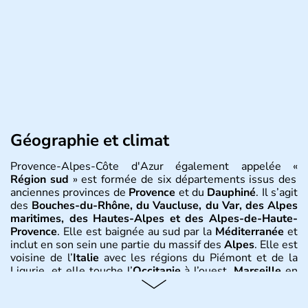
Géographie et climat
Provence-Alpes-Côte d'Azur également appelée «
Région sud
» est formée de six départements issus des
anciennes provinces de
Provence
et du
Dauphiné
. Il s’agit
des
Bouches-du-Rhône, du Vaucluse, du Var, des Alpes
maritimes, des Hautes-Alpes et des Alpes-de-Haute-
Provence
. Elle est baignée au sud par la
Méditerranée
et
inclut en son sein une partie du massif des
Alpes
. Elle est
voisine de l’
Italie
avec les régions du Piémont et de la
Ligurie, et elle touche l’
Occitanie
à l’ouest.
Marseille
en
est la ville principale.
Nice, Cannes, Saint-Tropez, Toulon,
Aix-en-Provence, Digne, Gap, Avignon
en sont les