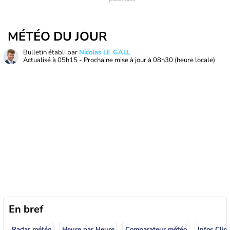
MÉTÉO DU JOUR
Bulletin établi par
Nicolas LE GALL
Actualisé à
05h15
- Prochaine mise à jour à
08h30
(heure locale)
En bref
Radar météo
Heure par Heure
Comparateur météo
Infos Clim