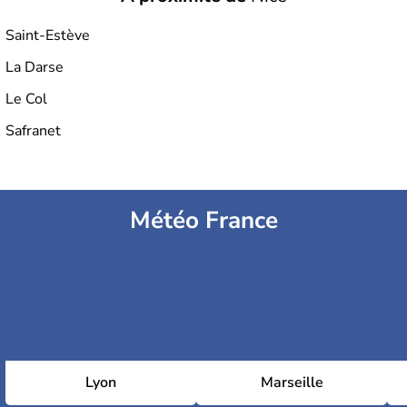
Saint-Estève
La Darse
Plage Poincaré
Le Col
Safranet
Plage Rauba Capeu
Météo France
Plage de Castel
Plage de Fabron
Plage de Lenval
Lyon
Marseille