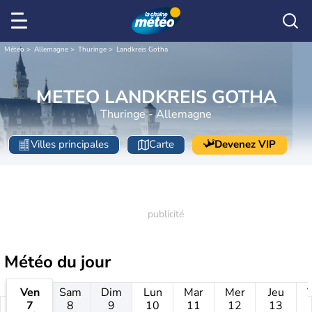
Météo
Allemagne
Thuringe
Landkreis Gotha
METEO LANDKREIS GOTHA
Thuringe - Allemagne
Villes principales
Carte
Devenez VIP
Météo
du jour
Ven
Sam
Dim
Lun
Mar
Mer
Jeu
7
8
9
10
11
12
13