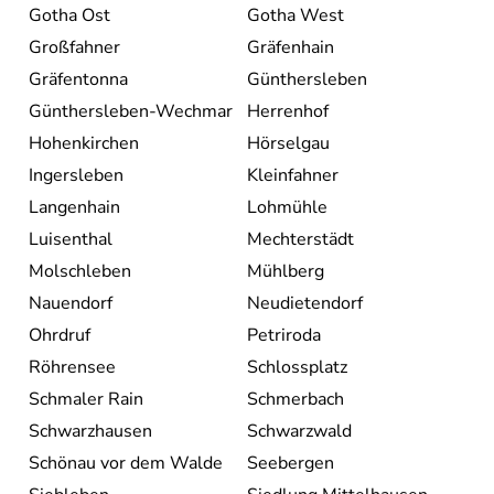
Gotha Ost
Gotha West
Großfahner
Gräfenhain
Gräfentonna
Günthersleben
Günthersleben-Wechmar
Herrenhof
Hohenkirchen
Hörselgau
Ingersleben
Kleinfahner
Langenhain
Lohmühle
Luisenthal
Mechterstädt
Molschleben
Mühlberg
Nauendorf
Neudietendorf
Ohrdruf
Petriroda
Röhrensee
Schlossplatz
Schmaler Rain
Schmerbach
Schwarzhausen
Schwarzwald
Schönau vor dem Walde
Seebergen