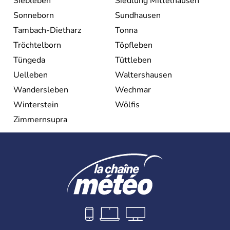
Siebleben
Siedlung Mittelhausen
Sonneborn
Sundhausen
Tambach-Dietharz
Tonna
Tröchtelborn
Töpfleben
Tüngeda
Tüttleben
Uelleben
Waltershausen
Wandersleben
Wechmar
Winterstein
Wölfis
Zimmernsupra