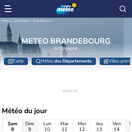
Météo
Allemagne
Brandebourg
METEO BRANDEBOURG
Allemagne
Carte
Météo
des Départements
Villes princ
Météo
du jour
Sam
Dim
Lun
Mar
Mer
Jeu
Ven
8
9
10
11
12
13
14