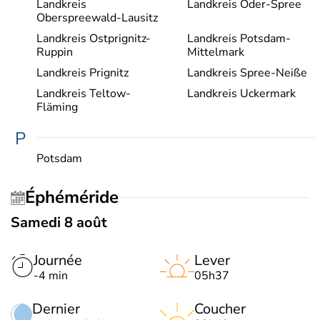
Landkreis
Landkreis Oder-Spree
Oberspreewald-Lausitz
Landkreis Ostprignitz-
Landkreis Potsdam-
Ruppin
Mittelmark
Landkreis Prignitz
Landkreis Spree-Neiße
Landkreis Teltow-
Landkreis Uckermark
Fläming
P
Potsdam
Éphéméride
Samedi 8 août
Journée
Lever
-4 min
05h37
Dernier
Coucher