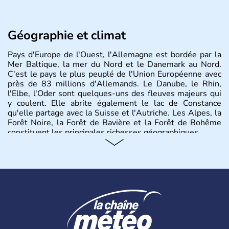
Géographie et climat
Pays d'Europe de l'Ouest, l'Allemagne est bordée par la
Mer Baltique, la mer du Nord et le Danemark au Nord.
C'est le pays le plus peuplé de l'Union Européenne avec
près de 83 millions d'Allemands. Le Danube, le Rhin,
l'Elbe, l'Oder sont quelques-uns des fleuves majeurs qui
y coulent. Elle abrite également le lac de Constance
qu'elle partage avec la Suisse et l'Autriche. Les Alpes, la
Forêt Noire, la Forêt de Bavière et la Forêt de Bohême
constituent les principales richesses géographiques.
Histoire et administration
L'Allemagne est constituée de seize régions appelées
Länder, comme la Rhénanie, la Sarre ou la Saxe,
lesquelles bénéficient d'une grande autonomie. Le pays
peut se targuer de grands noms qu'il a vu naître dans tous
les domaines, des arts à la politique en passant par la
philosophie. Hertz, Gutenberg, Heidegger, Thomas Mann,