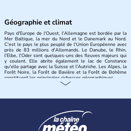
Géographie et climat
Pays d'Europe de l'Ouest, l'Allemagne est bordée par la
Mer Baltique, la mer du Nord et le Danemark au Nord.
C'est le pays le plus peuplé de l'Union Européenne avec
près de 83 millions d'Allemands. Le Danube, le Rhin,
l'Elbe, l'Oder sont quelques-uns des fleuves majeurs qui
y coulent. Elle abrite également le lac de Constance
qu'elle partage avec la Suisse et l'Autriche. Les Alpes, la
Forêt Noire, la Forêt de Bavière et la Forêt de Bohême
constituent les principales richesses géographiques.
Histoire et administration
L'Allemagne est constituée de seize régions appelées
Länder, comme la Rhénanie, la Sarre ou la Saxe,
lesquelles bénéficient d'une grande autonomie. Le pays
peut se targuer de grands noms qu'il a vu naître dans tous
les domaines, des arts à la politique en passant par la
philosophie. Hertz, Gutenberg, Heidegger, Thomas Mann,