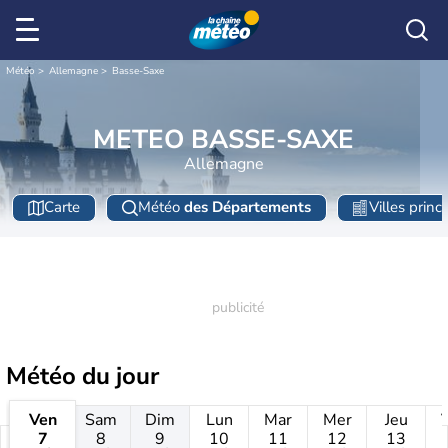
Météo
Allemagne
Basse-Saxe
METEO BASSE-SAXE
Allemagne
Carte
Météo
des Départements
Villes princ
Météo
du jour
Ven
Sam
Dim
Lun
Mar
Mer
Jeu
7
8
9
10
11
12
13