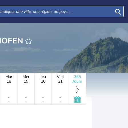
EURE WELSHOFEN
Mar
Mer
Jeu
Ven
365
18
19
20
21
Jours
-
-
-
-
-
-
-
-