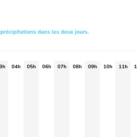
précipitations dans les deux jours.
3h
04h
05h
06h
07h
08h
09h
10h
11h
1