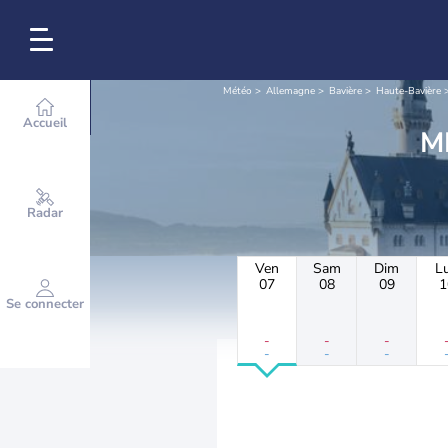
Météo
Allemagne
Bavière
Haute-Bavière
Accueil
Radar
Ven
Sam
Dim
L
07
08
09
1
Se connecter
-
-
-
-
-
-