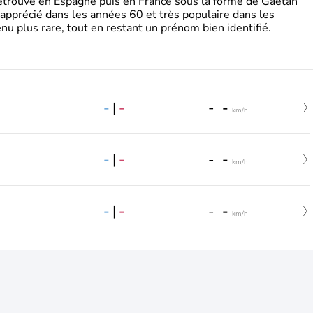
retrouve en Espagne puis en France sous la forme de Gaëtan
 apprécié dans les années 60 et très populaire dans les
nu plus rare, tout en restant un prénom bien identifié.
-
|
-
-
-
km/h
-
|
-
-
-
km/h
-
|
-
-
-
km/h