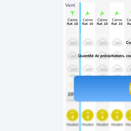
Vent
Calme
Calme
Calme
Calme
Ca
Raf. 10
Raf. 10
Raf. 10
Raf. 10
Ra
Ce
50%
50%
50%
50%
Quantité de précipitations, co
30%
30%
30%
30%
10%
10%
10%
10%
1900
1900
1900
1900
1
20%
20%
20%
20%
2
1000 lm
1000 lm
1000 lm
1000 lm
100
uv
uv
uv
uv
4
4
4
4
Modéré
Modéré
Modéré
Modéré
Mo