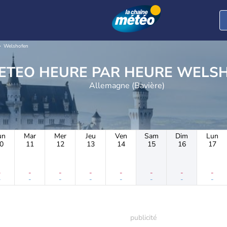
Welshofen
METEO HEURE PAR H
Allemagne (Bavière)
un
Mar
Mer
Jeu
Ven
Sam
Dim
Lun
0
11
12
13
14
15
16
17
-
-
-
-
-
-
-
-
-
-
-
-
-
-
-
-