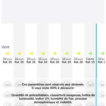
Vent
10
10
10
10
10
10
10
Calme
10
km/h
km/h
km/h
km/h
km/h
km/h
km/h
km/
Raf. 25
Raf. 25
Raf. 25
Raf. 20
Raf. 20
Raf. 20
Raf. 20
Raf. 15
Raf. 1
Ces paramètres sont réservés aux abonnés.
50%
50%
50%
50%
50%
50%
50%
50%
50%
Il vous reste 50% à découvrir:
Quantité de précipitations, couverture nuageuse, indice de
30%
30%
30%
30%
30%
30%
30%
30%
30%
luminosité, indice UV, humidité de l'air, pression
atmosphérique et visibilité.