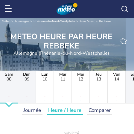
Météo
Allemagne
Rhénanie-du-Nord-Westphalie
Kreis Soest
Rebbeke
METEO HEURE PAR HEURE
REBBEKE
Allemagne (Rhénanie-du-Nord-Westphalie)
Sam
Dim
Lun
Mar
Mer
Jeu
Ven
S
08
09
10
11
12
13
14
-
-
-
-
-
-
-
-
-
-
-
-
-
-
Journée
Heure / Heure
Comparer