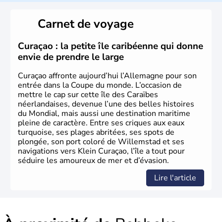
L'Allemagne est constituée de seize régions appelées
Länder, comme la Rhénanie, la Sarre ou la Saxe,
Carnet de voyage
lesquelles bénéficient d'une grande autonomie. Le pays
peut se targuer de grands noms qu'il a vu naître dans tous
les domaines, des arts à la politique en passant par la
Curaçao : la petite île caribéenne qui donne
philosophie. Hertz, Gutenberg, Heidegger, Thomas Mann,
envie de prendre le large
Herman Hesse ou bien Hegel en font partie.
Curaçao affronte aujourd’hui l’Allemagne pour son
entrée dans la Coupe du monde. L’occasion de
mettre le cap sur cette île des Caraïbes
néerlandaises, devenue l’une des belles histoires
du Mondial, mais aussi une destination maritime
pleine de caractère. Entre ses criques aux eaux
turquoise, ses plages abritées, ses spots de
plongée, son port coloré de Willemstad et ses
navigations vers Klein Curaçao, l’île a tout pour
séduire les amoureux de mer et d’évasion.
Lire l'article