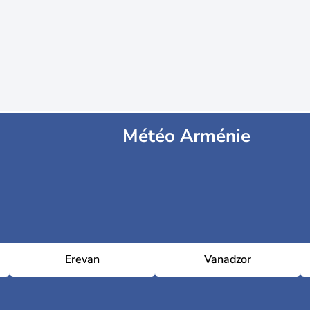
Météo Arménie
Erevan
Vanadzor