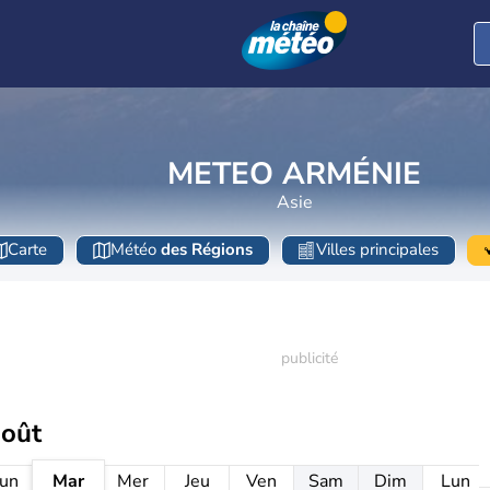
METEO ARMÉNIE
Asie
Carte
Météo
des Régions
Villes principales
août
un
Mar
Mer
Jeu
Ven
Sam
Dim
Lun