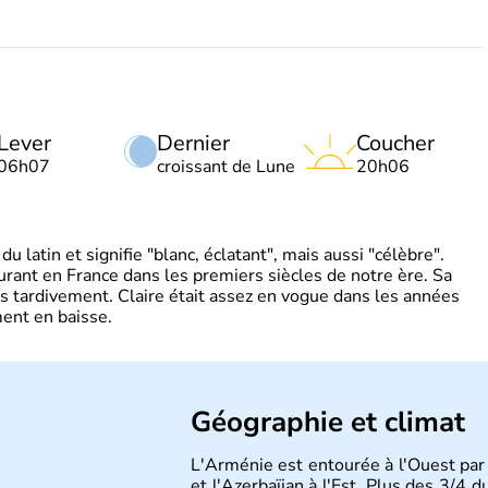
Lever
Dernier
Coucher
06h07
croissant de Lune
20h06
 latin et signifie "blanc, éclatant", mais aussi "célèbre".
ourant en France dans les premiers siècles de notre ère. Sa
s tardivement. Claire était assez en vogue dans les années
ent en baisse.
Géographie et climat
L'Arménie est entourée à l'Ouest par l
et l'Azerbaïjan à l'Est. Plus des 3/4 d