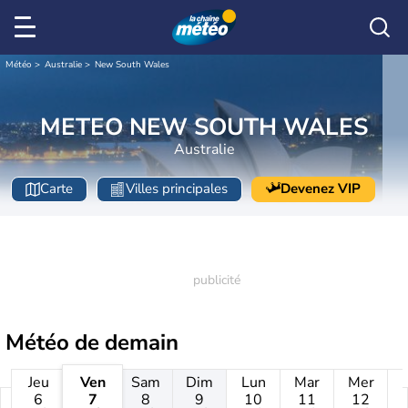
Météo
Australie
New South Wales
METEO NEW SOUTH WALES
Australie
Carte
Villes principales
Devenez VIP
Météo de
demain
Jeu
Ven
Sam
Dim
Lun
Mar
Mer
6
7
8
9
10
11
12