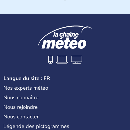
Histoire et administration
Les premiers aborigènes australiens sont arrivés il y a
environ 70 000 ans lors de vagues de migrations
humaines. Il faut attendre 1522 pour qu'un explorateur
portugais découvre le continent australien, puis les
années 1700 pour que l'île devienne une terre
d'émigration européenne. La Grande-Bretagne
revendique son appartenance le 26 janvier 1788,
désormais jour de la fête nationale australienne. Cette
monarchie constitutionnelle est encore placée sous le
règne anglais.
Langue du site : FR
Nos experts météo
Nous connaître
Nous rejoindre
Nous contacter
Légende des pictogrammes