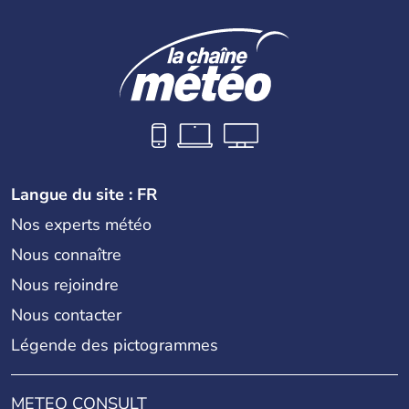
environ 70 000 ans lors de vagues de migrations
humaines. Il faut attendre 1522 pour qu'un explorateur
portugais découvre le continent australien, puis les
années 1700 pour que l'île devienne une terre
d'émigration européenne. La Grande-Bretagne
revendique son appartenance le 26 janvier 1788,
désormais jour de la fête nationale australienne. Cette
monarchie constitutionnelle est encore placée sous le
règne anglais.
Langue du site : FR
Nos experts météo
Nous connaître
Nous rejoindre
Nous contacter
Légende des pictogrammes
METEO CONSULT