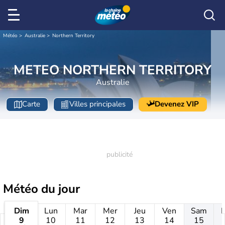
Météo
Australie
Northern Territory
METEO NORTHERN TERRITORY
Australie
Carte
Villes principales
Devenez VIP
Météo
du jour
Dim
Lun
Mar
Mer
Jeu
Ven
Sam
9
10
11
12
13
14
15