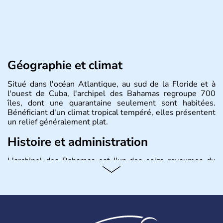
Géographie et climat
Situé dans l'océan Atlantique, au sud de la Floride et à
l'ouest de Cuba, l'archipel des Bahamas regroupe 700
îles, dont une quarantaine seulement sont habitées.
Bénéficiant d'un climat tropical tempéré, elles présentent
un relief généralement plat.
Histoire et administration
L'archipel des Bahamas est l'un des seize royaumes du
Commonwealth, fidèle à sa Reine Elisabeth II depuis son
indépendance en 1973. Nassau est la capitale. Elle fut
colonisée par les Britanniques à la fin du XVIIe siècle et a
pris son essor pendant la guerre d'indépendance
américaine et la Prohibition grâce à sa situation
géographique idéale permettant de lutter contre le