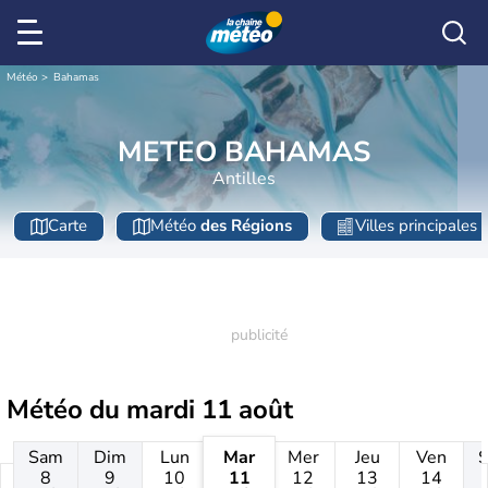
Météo
Bahamas
METEO BAHAMAS
Antilles
Carte
Météo
des Régions
Villes principales
Météo du
mardi 11 août
Sam
Dim
Lun
Mar
Mer
Jeu
Ven
8
9
10
11
12
13
14