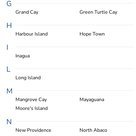
G
Grand Cay
Green Turtle Cay
H
Harbour Island
Hope Town
I
Inagua
L
Long Island
M
Mangrove Cay
Mayaguana
Moore's Island
N
New Providence
North Abaco