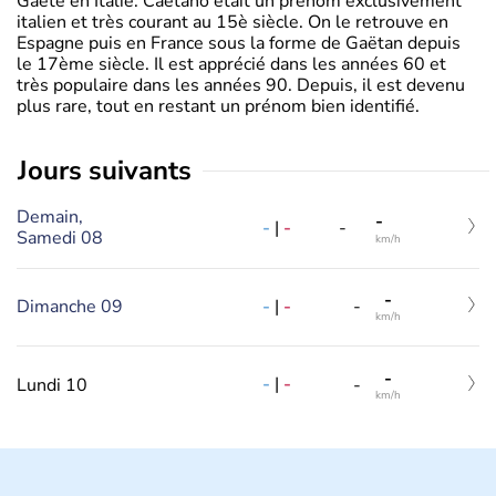
Gaëte en Italie. Caetano était un prénom exclusivement
italien et très courant au 15è siècle. On le retrouve en
Espagne puis en France sous la forme de Gaëtan depuis
le 17ème siècle. Il est apprécié dans les années 60 et
très populaire dans les années 90. Depuis, il est devenu
plus rare, tout en restant un prénom bien identifié.
jours suivants
Demain,
-
-
|
-
-
Samedi 08
km/h
-
-
|
-
Dimanche 09
-
km/h
-
-
|
-
Lundi 10
-
km/h