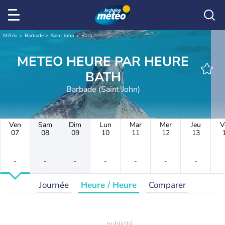
Météo
Barbade
Saint John
Bath
METEO HEURE PAR HEURE
BATH
Barbade (Saint John)
Ven
Sam
Dim
Lun
Mar
Mer
Jeu
V
07
08
09
10
11
12
13
-
-
-
-
-
-
-
-
-
-
-
-
-
-
Journée
Heure / Heure
Comparer