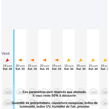
Vent
15
20
15
20
15
15
15
15
15
km/h
km/h
km/h
km/h
km/h
km/h
km/h
km/h
km/
Raf. 45
Raf. 35
Raf. 35
Raf. 35
Raf. 35
Raf. 30
Raf. 30
Raf. 30
Raf. 3
Ces paramètres sont réservés aux abonnés.
50%
50%
50%
50%
50%
50%
50%
50%
50%
Il vous reste 50% à découvrir:
Quantité de précipitations, couverture nuageuse, indice de
30%
30%
30%
30%
30%
30%
30%
30%
30%
luminosité, indice UV, humidité de l'air, pression