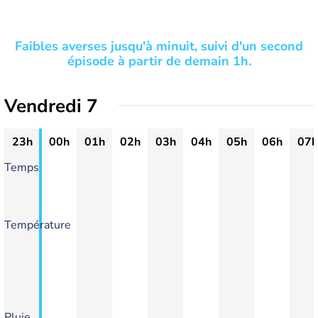
Faibles averses jusqu'à minuit, suivi d'un second
épisode à partir de demain 1h.
Vendredi 7
23h
00h
01h
02h
03h
04h
05h
06h
07h
Temps
Température
Pluie