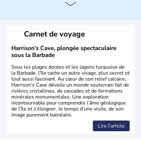
Histoire et administration
Depuis 1966, la Barbade est indépendante et fait partie
du Commonwealth. Elle fut pendant trois siècles sous
Carnet de voyage
domination britannique. Son nom vient de l'explorateur
portugais Pedro A. Campos qui nomma l'île en 1536 "Os
Barbudos" ("les barbus" à cause des longues racines
Harrison’s Cave, plongée spectaculaire
aériennes des ficus qu'il voyait sur l'île et lui faisait
sous la Barbade
penser à des barbes.
Sous les plages dorées et les lagons turquoise de
la Barbade, l’île cache un autre visage, plus secret et
tout aussi fascinant. Au cœur de son relief calcaire,
Harrison’s Cave dévoile un monde souterrain fait de
rivières cristallines, de cascades et de formations
minérales monumentales. Une exploration
incontournable pour comprendre l’âme géologique
de l’île et s’éloigner, le temps d’une visite, de son
image purement balnéaire.
Lire l'article