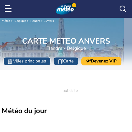
Météo
Belgique
Flandre
Anvers
CARTE METEO ANVERS
Flandre - Belgique
Villes principales
Carte
Devenez VIP
Météo
du jour