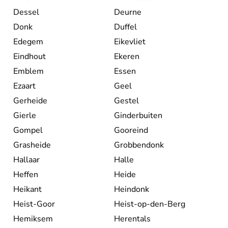
Dessel
Deurne
Donk
Duffel
Edegem
Eikevliet
Eindhout
Ekeren
Emblem
Essen
Ezaart
Geel
Gerheide
Gestel
Gierle
Ginderbuiten
Gompel
Gooreind
Grasheide
Grobbendonk
Hallaar
Halle
Heffen
Heide
Heikant
Heindonk
Heist-Goor
Heist-op-den-Berg
Hemiksem
Herentals