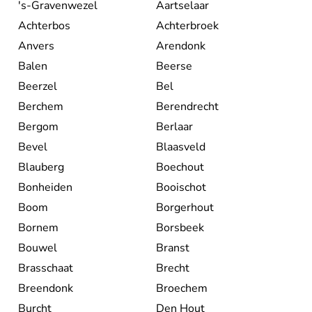
Liège. Il faut attendre jusqu'en 1980 pour qu'elle
's-Gravenwezel
Aartselaar
devienne un Etat fédéral reconnu par la constitution de
Achterbos
Achterbroek
1993.
Anvers
Arendonk
Balen
Beerse
Beerzel
Bel
Berchem
Berendrecht
Bergom
Berlaar
Bevel
Blaasveld
Blauberg
Boechout
Bonheiden
Booischot
Boom
Borgerhout
Bornem
Borsbeek
Bouwel
Branst
Brasschaat
Brecht
Breendonk
Broechem
Burcht
Den Hout