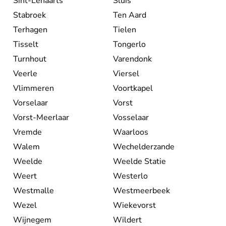
Sint-Lenaarts
Sluis
Stabroek
Ten Aard
Terhagen
Tielen
Tisselt
Tongerlo
Turnhout
Varendonk
Veerle
Viersel
Vlimmeren
Voortkapel
Vorselaar
Vorst
Vorst-Meerlaar
Vosselaar
Vremde
Waarloos
Walem
Wechelderzande
Weelde
Weelde Statie
Weert
Westerlo
Westmalle
Westmeerbeek
Wezel
Wiekevorst
Wijnegem
Wildert