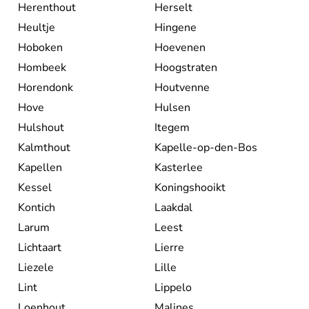
Herenthout
Herselt
Heultje
Hingene
Hoboken
Hoevenen
Hombeek
Hoogstraten
Horendonk
Houtvenne
Hove
Hulsen
Hulshout
Itegem
Kalmthout
Kapelle-op-den-Bos
Kapellen
Kasterlee
Kessel
Koningshooikt
Kontich
Laakdal
Larum
Leest
Lichtaart
Lierre
Liezele
Lille
Lint
Lippelo
Loenhout
Malines