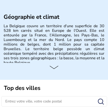
Géographie et climat
La Belgique couvre un territoire d'une superficie de 30
528 km carrés situé en Europe de l'Ouest. Elle est
entourée par la France, l'Allemagne, les Pays-Bas, le
Luxembourg et la mer du Nord. Le pays compte 10
millions de belges, dont 1 million pour sa capitale
Bruxelles. Le territoire belge possède un climat
océanique tempéré avec des précipitations régulières sur
ses trois zones géographiques : la basse, la moyenne et la
haute Belgique.
Histoire et administration
L'origine du territoire de la Belgique et de son nom
provient d'une séparation de la Gaule en trois parties
Top des villes
effectuée par Jules César : les Gaulois, les Aquitains et
les Belges. Décrite comme la nation la plus brave par le
général romain, la Belgique a été divisée en deux pays
jusqu'en 1795 : les Pays-Bas du Sud et la principauté de