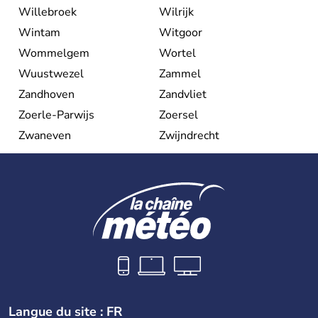
Willebroek
Wilrijk
Wintam
Witgoor
Wommelgem
Wortel
Wuustwezel
Zammel
Zandhoven
Zandvliet
Zoerle-Parwijs
Zoersel
Zwaneven
Zwijndrecht
Langue du site : FR