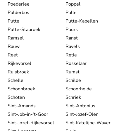
Poederlee
Poppel
Pulderbos
Pulle
Putte
Putte-Kapellen
Putte-Stabroek
Puurs
Ramsel
Ranst
Rauw
Ravels
Reet
Retie
Rijkevorsel
Rosselaar
Ruisbroek
Rumst
Schelle
Schilde
Schoonbroek
Schoorheide
Schoten
Schriek
Sint-Amands
Sint-Antonius
Sint-Job-in-'t-Goor
Sint-Jozef-Olen
Sint-Jozef-Rijkevorsel
Sint-Katelijne-Waver