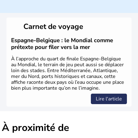
Histoire et administration
L'origine du territoire de la Belgique et de son nom
provient d'une séparation de la Gaule en trois parties
Carnet de voyage
effectuée par Jules César : les Gaulois, les Aquitains et
les Belges. Décrite comme la nation la plus brave par le
général romain, la Belgique a été divisée en deux pays
Espagne-Belgique : le Mondial comme
jusqu'en 1795 : les Pays-Bas du Sud et la principauté de
prétexte pour filer vers la mer
Liège. Il faut attendre jusqu'en 1980 pour qu'elle
devienne un Etat fédéral reconnu par la constitution de
À l’approche du quart de finale Espagne-Belgique
1993.
au Mondial, le terrain de jeu peut aussi se déplacer
loin des stades. Entre Méditerranée, Atlantique,
mer du Nord, ports historiques et canaux, cette
affiche raconte deux pays où l’eau occupe une place
bien plus importante qu’on ne l’imagine.
Lire l'article
À proximité de