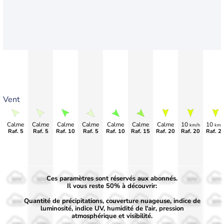
Vent
Calme
Calme
Calme
Calme
Calme
Calme
Calme
10
10
km/h
km/
Raf. 5
Raf. 5
Raf. 10
Raf. 5
Raf. 10
Raf. 15
Raf. 20
Raf. 20
Raf. 2
Ces paramètres sont réservés aux abonnés.
50%
50%
50%
50%
50%
50%
50%
50%
50%
Il vous reste 50% à découvrir:
Quantité de précipitations, couverture nuageuse, indice de
30%
30%
30%
30%
30%
30%
30%
30%
30%
luminosité, indice UV, humidité de l'air, pression
atmosphérique et visibilité.