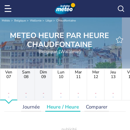
Météo
Belgique
Wallonie
Liège
Chaudfontaine
METEO HEURE PAR HEURE
CHAUDFONTAINE
Belgique (Wallonie)
Ven
Sam
Dim
Lun
Mar
Mer
Jeu
V
07
08
09
10
11
12
13
-
-
-
-
-
-
-
-
-
-
-
-
-
-
Journée
Heure / Heure
Comparer