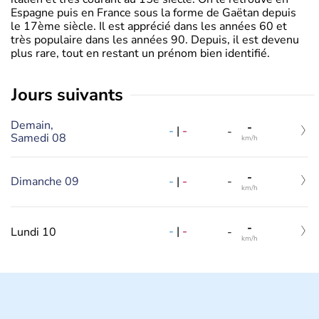
Espagne puis en France sous la forme de Gaëtan depuis
le 17ème siècle. Il est apprécié dans les années 60 et
très populaire dans les années 90. Depuis, il est devenu
plus rare, tout en restant un prénom bien identifié.
jours suivants
Demain,
-
-
|
-
-
Samedi 08
km/h
-
-
|
-
Dimanche 09
-
km/h
-
-
|
-
Lundi 10
-
km/h