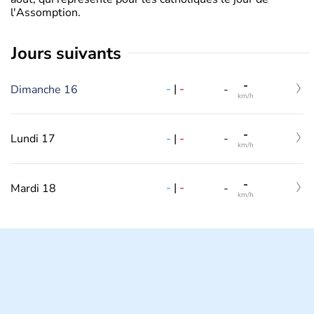
l'Assomption.
jours suivants
-
-
|
-
Dimanche 16
-
km/h
-
-
|
-
Lundi 17
-
km/h
-
-
|
-
Mardi 18
-
km/h