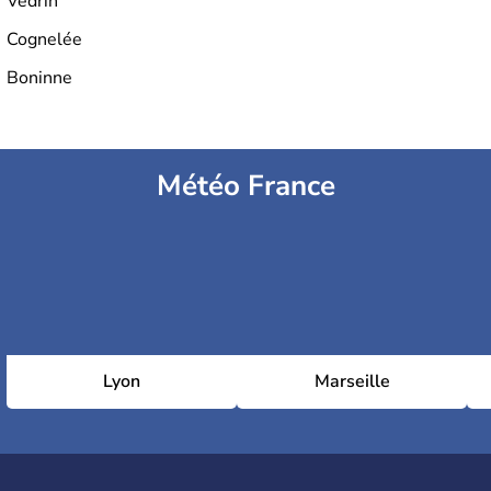
Vedrin
Cognelée
Boninne
Météo France
Lyon
Marseille