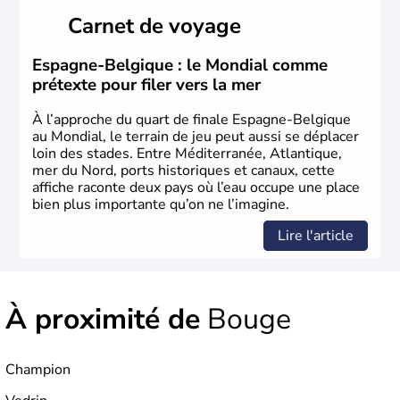
provient d'une séparation de la Gaule en trois parties
Carnet de voyage
effectuée par Jules César : les Gaulois, les Aquitains et
les Belges. Décrite comme la nation la plus brave par le
général romain, la Belgique a été divisée en deux pays
Espagne-Belgique : le Mondial comme
jusqu'en 1795 : les Pays-Bas du Sud et la principauté de
prétexte pour filer vers la mer
Liège. Il faut attendre jusqu'en 1980 pour qu'elle
devienne un Etat fédéral reconnu par la constitution de
À l’approche du quart de finale Espagne-Belgique
1993.
au Mondial, le terrain de jeu peut aussi se déplacer
loin des stades. Entre Méditerranée, Atlantique,
mer du Nord, ports historiques et canaux, cette
affiche raconte deux pays où l’eau occupe une place
bien plus importante qu’on ne l’imagine.
Lire l'article
À proximité de
Bouge
Champion