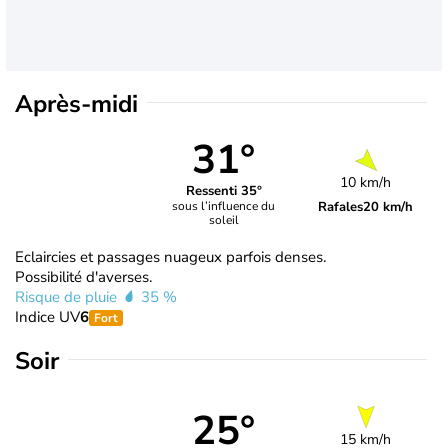
Après-midi
31°
10 km/h
Ressenti 35°
Rafales
20 km/h
sous l’influence du
soleil
Eclaircies et passages nuageux parfois denses.
Possibilité d'averses.
Risque de pluie
35 %
Indice UV
6
Fort
Soir
25°
15 km/h