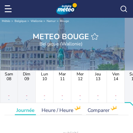
Météo
Belgique
Wallonie
Namur
Bouge
METEO BOUGE
Belgique (Wallonie)
Sam
Dim
Lun
Mar
Mer
Jeu
Ven
S
08
09
10
11
12
13
14
-
-
-
-
-
-
-
-
-
-
-
-
-
-
Journée
Heure / Heure
Comparer