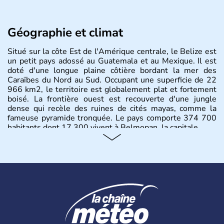
Géographie et climat
Situé sur la côte Est de l'Amérique centrale, le Belize est
un petit pays adossé au Guatemala et au Mexique. Il est
doté d'une longue plaine côtière bordant la mer des
Caraïbes du Nord au Sud. Occupant une superficie de 22
966 km2, le territoire est globalement plat et fortement
boisé. La frontière ouest est recouverte d'une jungle
dense qui recèle des ruines de cités mayas, comme la
fameuse pyramide tronquée. Le pays comporte 374 700
habitants dont 17 300 vivent à Belmopan, la capitale.
Histoire et administration
Bélize est un pays d'Amérique centrale ayant pour
capitale Belmopan. Il obtient son indépendance en 1981
et fait désormais partie du Commonwealth. La langue
officielle y est donc l'anglais même si une grande majorité
de la population parle espagnol ainsi que kriol, créole
bélizien.