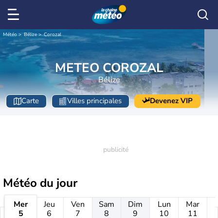
Météo
Bélize
Corozal
METEO COROZAL
Bélize
Carte
Villes principales
Devenez VIP
Météo
du jour
Mer
Jeu
Ven
Sam
Dim
Lun
Mar
5
6
7
8
9
10
11