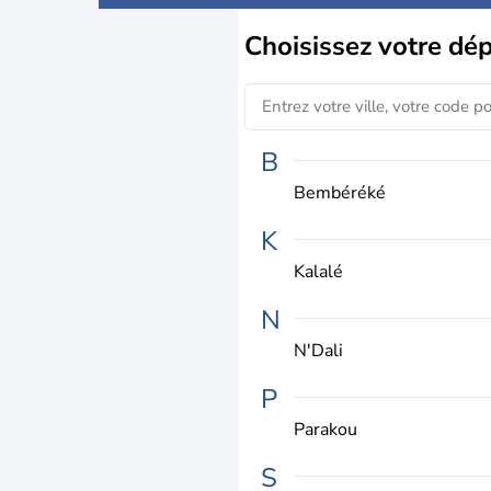
Choisissez
votre dé
B
Bembéréké
K
Kalalé
N
N'Dali
P
Parakou
S