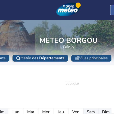
METEO BORGOU
Bénin
rte
Météo
des Départements
Villes principales
im
Lun
Mar
Mer
Jeu
Ven
Sam
Dim