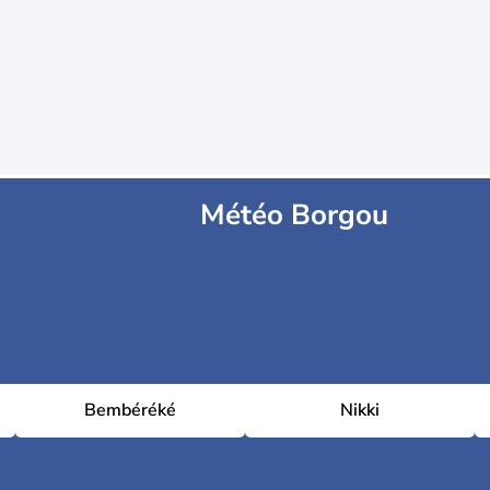
Météo Borgou
Bembéréké
Nikki