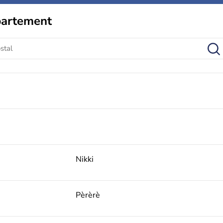
partement
Nikki
Pèrèrè