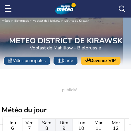
Météo
Bielorussie
Voblast de Mahiliow
District de Kirawsk
METEO DISTRICT DE KIRAWSK
Voblast de Mahiliow - Bielorussie
Villes principales
Carte
Devenez VIP
Météo
du jour
Jeu
Ven
Sam
Dim
Lun
Mar
Mer
6
7
8
9
10
11
12