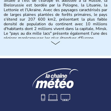
Située à l'est de l'Europe et adossée à la Russie, la
Bielorussie est bordée par la Pologne, la Lituanie, la
Lettonie et l'Ukraine. Avec des paysages caractérisés par
de larges plaines plantées de forêts primaires, le pays
s'étend sur 207 600 km2, présentant la plus faible
densité de population du continent avec 10 millions
d'habitants dont 2 millions vivent dans la capitale, Minsk.
Le "pays au dix mille lacs" présente également l'une des
régions marécageuses les plus étendues d'Europe.
Histoire et administration
L'histoire de la Biélorussie correspond à la naissance des
peuples de langue slave au VIIIe siècle, puis au
développement de principautés locales comme Pinsk ou
Slutsk qui concurrençaient Kiev en Ukraine. Ancienne
province de l'Union Soviétique, la Bielorussie est
indépendante depuis 1990.