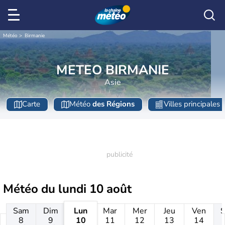
Météo
Birmanie
METEO BIRMANIE
Asie
Carte
Météo
des Régions
Villes principales
Météo du
lundi 10 août
Sam
Dim
Lun
Mar
Mer
Jeu
Ven
8
9
10
11
12
13
14