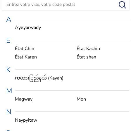
A
Ayeyarwady
E
État Chin
État Kachin
État Karen
État shan
K
ကယားပြည်နယ်‌ (Kayah)
M
Magway
Mon
N
Naypyitaw