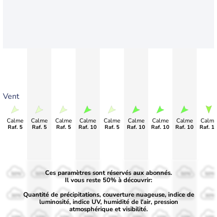
Vent
Calme
Calme
Calme
Calme
Calme
Calme
Calme
Calme
Calme
Raf. 5
Raf. 5
Raf. 5
Raf. 10
Raf. 5
Raf. 10
Raf. 10
Raf. 10
Raf. 1
Ces paramètres sont réservés aux abonnés.
50%
50%
50%
50%
50%
50%
50%
50%
50%
Il vous reste 50% à découvrir:
Quantité de précipitations, couverture nuageuse, indice de
30%
30%
30%
30%
30%
30%
30%
30%
30%
luminosité, indice UV, humidité de l'air, pression
atmosphérique et visibilité.