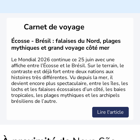
Histoire et administration
Sao Polo et Rio de Janeiro sont deux villes principales de
ce pays, majoritairement catholique. Les côtes atlantiques
Carnet de voyage
du Brésil ont été atteintes par le portugais Cabral en
1500. Durant le XVIe siècle, de très nombreux esclaves
venus d'Afrique ont permis une large exploitation des
Écosse - Brésil : falaises du Nord, plages
ressources en sucre du pays.
mythiques et grand voyage côté mer
Le Mondial 2026 continue ce 25 juin avec une
affiche entre l’Écosse et le Brésil. Sur le terrain, le
contraste est déjà fort entre deux nations aux
histoires très différentes. Vu depuis la mer, il
devient encore plus spectaculaire, entre les îles, les
lochs et les falaises écossaises d’un côté, les baies
tropicales, les plages mythiques et les archipels
brésiliens de l’autre.
Lire l'article