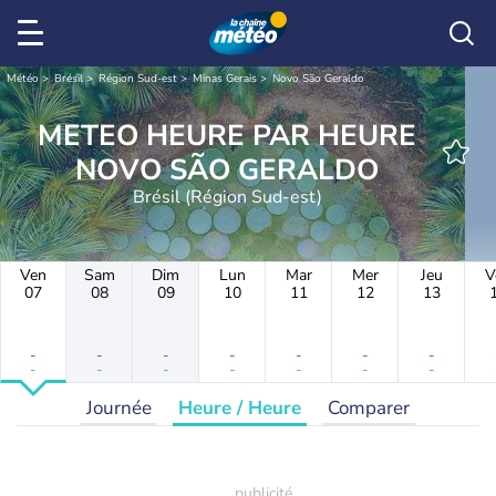
Météo
Brésil
Région Sud-est
Minas Gerais
Novo São Geraldo
METEO HEURE PAR HEURE
NOVO SÃO GERALDO
Brésil (Région Sud-est)
Ven
Sam
Dim
Lun
Mar
Mer
Jeu
V
07
08
09
10
11
12
13
-
-
-
-
-
-
-
-
-
-
-
-
-
-
Journée
Heure / Heure
Comparer