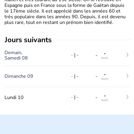
Espagne puis en France sous la forme de Gaëtan depuis
le 17ème siècle. Il est apprécié dans les années 60 et
très populaire dans les années 90. Depuis, il est devenu
plus rare, tout en restant un prénom bien identifié.
jours suivants
Demain,
-
-
|
-
-
Samedi 08
km/h
-
-
|
-
Dimanche 09
-
km/h
-
-
|
-
Lundi 10
-
km/h