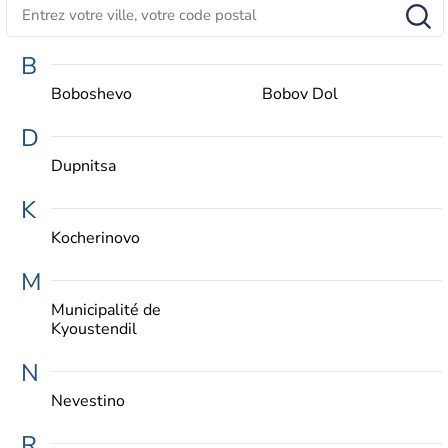
B
Boboshevo
Bobov Dol
D
Dupnitsa
K
Kocherinovo
M
Municipalité de
Kyoustendil
N
Nevestino
R