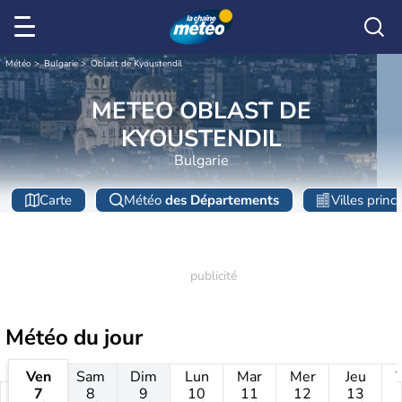
Météo
Bulgarie
Oblast de Kyoustendil
METEO OBLAST DE
KYOUSTENDIL
Bulgarie
Carte
Météo
des Départements
Villes princ
Météo
du jour
Ven
Sam
Dim
Lun
Mar
Mer
Jeu
7
8
9
10
11
12
13