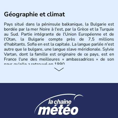
Géographie et climat
Pays situé dans la péninsule balkanique, la Bulgarie est
bordée par la mer Noire à l'est, par la Grèce et la Turquie
au Sud. Partie intégrante de l'Union Européenne et de
l'Otan, la Bulgarie compte près de 7,5 millions
d'habitants. Sofia en est la capitale. La langue parlée n'est
autre que le bulgare, une langue slave méridionale. Sylvie
Vartan, dont la famille est originaire de ce pays, est en
France l'une des meilleures « ambassadrices » de son
pays qu'elle a retrouvé en 1990.
Histoire et administration
Pays situé dans la péninsule balkanique, la
Bulgarie
est
bordée par la mer Noire à l’est, par la Grèce et la Turquie
au Sud. Très puissant au Moyen-Âge, c’est aujourd’hui
une république parlementaire démocratique. La principale
caractéristique de la
Bulgarie
est sa division en bandes de
montagnes et de plaines orientées est-ouest.