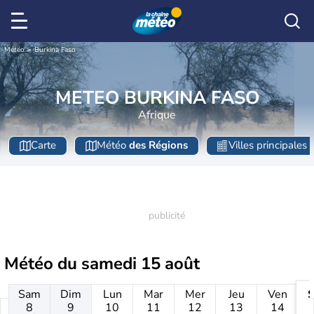
Météo
Burkina Faso
METEO BURKINA FASO
Afrique
Carte
Météo
des Régions
Villes principales
Météo du
samedi 15 août
Sam
Dim
Lun
Mar
Mer
Jeu
Ven
8
9
10
11
12
13
14