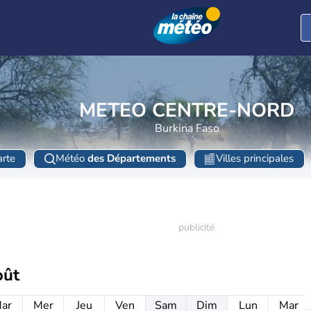
METEO CENTRE-NORD
Burkina Faso
rte
Météo
des Départements
Villes principales
oût
ar
Mer
Jeu
Ven
Sam
Dim
Lun
Mar