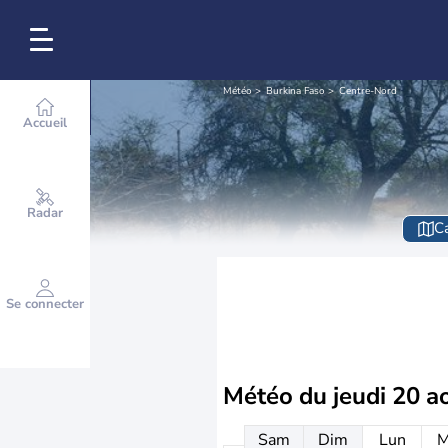
Météo
Burkina Faso
Centre-Nord
Accueil
Radar
Ca
Se connecter
Météo du
jeudi 20 a
Sam
Dim
Lun
M