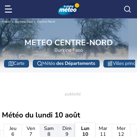
Météo
Burkina Faso
Centre-Nord
METEO CENTRE-NORD
Burkina Faso
Carte
Météo
des Départements
Villes princ
Météo du
lundi 10 août
Jeu
Ven
Sam
Dim
Lun
Mar
Mer
6
7
8
9
10
11
12