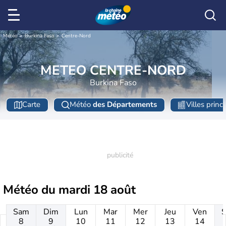
Météo
Burkina Faso
Centre-Nord
METEO CENTRE-NORD
Burkina Faso
Carte
Météo
des Départements
Villes princ
Météo du
mardi 18 août
Sam
Dim
Lun
Mar
Mer
Jeu
Ven
8
9
10
11
12
13
14