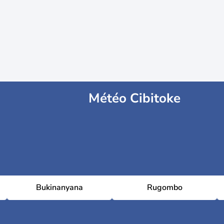
Météo Cibitoke
Bukinanyana
Rugombo