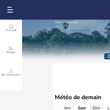
Météo
Cambodge
Accueil
Radar
Se connecter
Météo de
demain
Ven
Sam
Dim
L