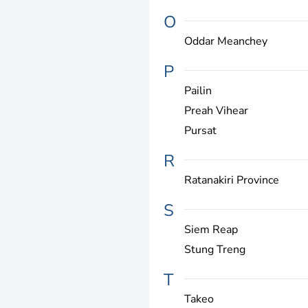
O
Oddar Meanchey
P
Pailin
Preah Vihear
Pursat
R
Ratanakiri Province
S
Siem Reap
Stung Treng
T
Takeo