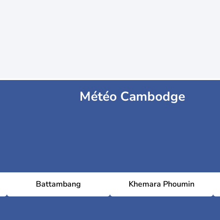
Météo Cambodge
Battambang
Khemara Phoumin