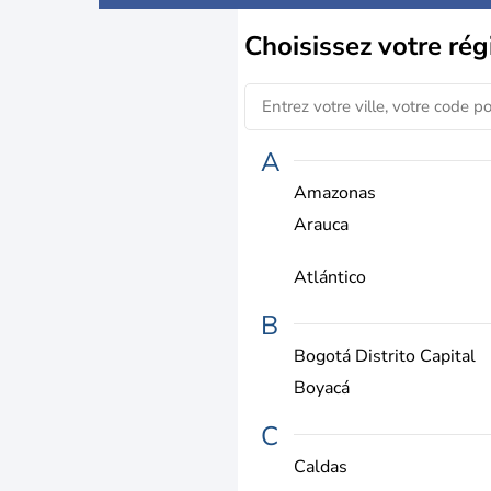
Choisissez
votre rég
A
Amazonas
Arauca
Atlántico
B
Bogotá Distrito Capital
Boyacá
C
Caldas