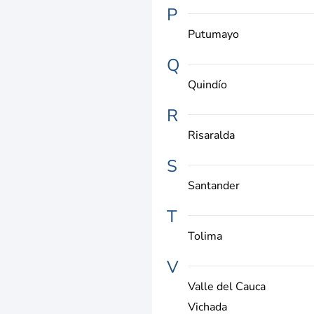
P
Putumayo
Q
Quindío
R
Risaralda
S
Santander
T
Tolima
V
Valle del Cauca
Vichada