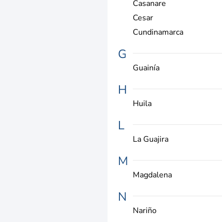
Casanare
Cesar
Cundinamarca
G
Guainía
H
Huila
L
La Guajira
M
Magdalena
N
Nariño