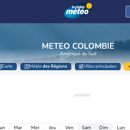
METEO COLOMBIE
Amérique du Sud
Carte
Météo
des Régions
Villes principales
un
Mar
Mer
Jeu
Ven
Sam
Dim
Lun