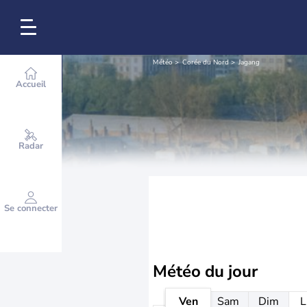
Météo
Corée du Nord
Jagang
Accueil
Radar
Se connecter
Météo
du jour
Ven
Sam
Dim
L