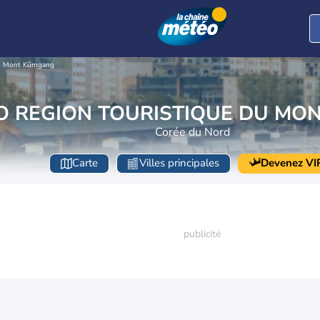
du Mont Kŭmgang
O REGION TOURISTIQUE DU MO
Corée du Nord
Carte
Villes principales
Devenez VI