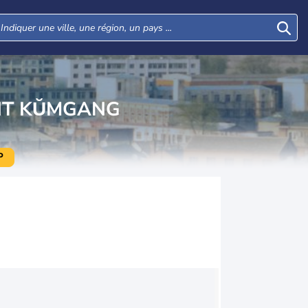
NT KŬMGANG
P