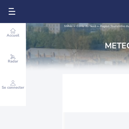
Météo
Corée du Nord
Region Touristique 
Accueil
METE
Radar
Se connecter