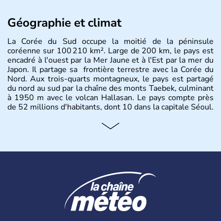
Géographie et climat
La Corée du Sud occupe la moitié de la péninsule
coréenne sur 100 210 km². Large de 200 km, le pays est
encadré à l'ouest par la Mer Jaune et à l'Est par la mer du
Japon. Il partage sa frontière terrestre avec la Corée du
Nord. Aux trois-quarts montagneux, le pays est partagé
du nord au sud par la chaîne des monts Taebek, culminant
à 1950 m avec le volcan Hallasan. Le pays compte près
de 52 millions d'habitants, dont 10 dans la capitale Séoul.
Histoire et administration
La
Corée du Sud
est un pays de l’
Asie de l’Es
t composé
de vingt provinces. Outre sa capitale
Séoul
, Ulsan et
Pusan sont deux autres villes majeures du pays. Le
christianisme et le bouddhisme en sont les deux
principales religions. Ce pays partage sa culture avec la
Corée du Nord
. Les Jeux Olympiques s’y sont déroulés en
1988, de même que la Coupe du Monde de football en
2002, en collaboration avec le Japon.