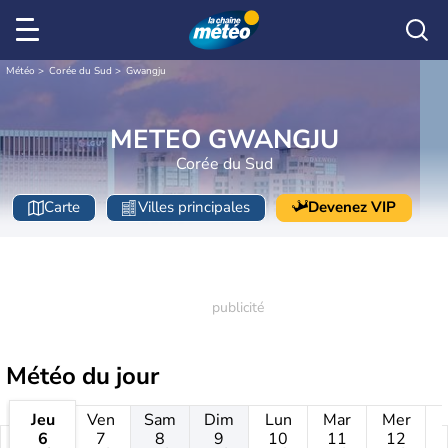
Météo
Corée du Sud
Gwangju
METEO GWANGJU
Corée du Sud
Carte
Villes principales
Devenez VIP
Météo
du jour
Jeu
Ven
Sam
Dim
Lun
Mar
Mer
6
7
8
9
10
11
12