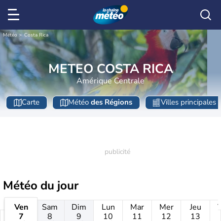
Météo
Costa Rica
METEO COSTA RICA
Amérique Centrale
Carte
Météo
des Régions
Villes principales
Météo
du jour
Ven
Sam
Dim
Lun
Mar
Mer
Jeu
7
8
9
10
11
12
13